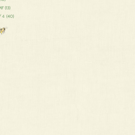
F (13)
４ (40)