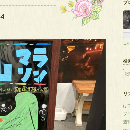
プ
4
こ
検
リ
は
ブ
週