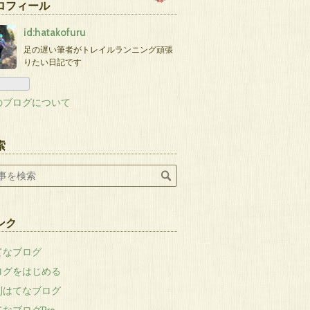
ロフィール
id:hatakofuru
足の遅い筆者がトレイルランニング頑張
りたい日記です
のブログについて
索
ンク
てなブログ
ログをはじめる
刊はてなブログ