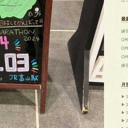
はて
最
練習
OMM
OMM
OMM
練習
月
▶
▶
▶
▶