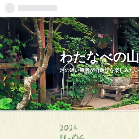
わたなべの
足の遅い筆者が山遊びを楽しみたい
2024
11
-
06