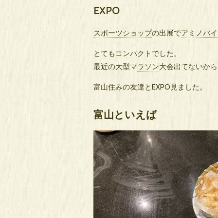
EXPO
スポーツショップ
の出展で
アミノバイ
とてもコンパクトでした。
最近の大型マ
ラソン
大会出てないから
富山住みの友達とEXPO見ました。
富山といえば