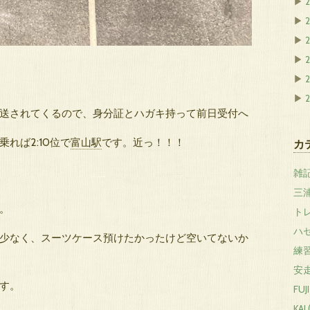
▶
▶
2
▶
▶
▶
▶
2
送されてくるので、身分証とハガキ持って前日受付へ
れば2:10位で
富山駅
です。近っ！！！
カ
雑記 
！
三浦
。
トレ
ハセ
少なく、スーツケース預けたかったけど空いてないか
練習
安走
す。
FUJI
KAI 