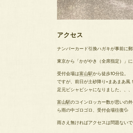
アクセス
ナンバーカード引換ハガキが事前に郵
東京から「かがやき（全席指定）」に乗
受付会場は
富山駅
から徒歩10分位。
ですが、前日が土砂降り+まあまあ風
足元ビシャビシャになりました、、、
富山駅
のコインロッカー数が思いの外
ら雨の中ゴロゴロ、受付会場往復💦
雨さえ無ければアクセスは問題ないで